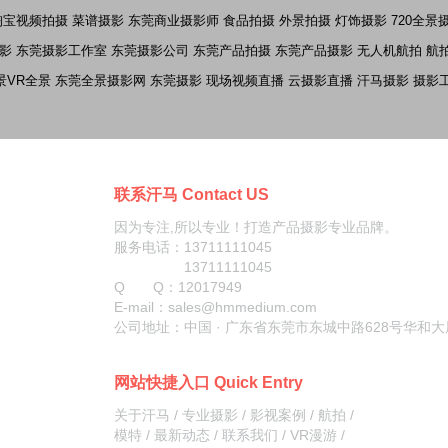
淘宝视频拍摄
菜谱摄影
东莞商业摄影师
食品拍摄
外景拍摄
灯饰摄影
720全景
影
东莞摄影工作室
东莞摄影公司
东莞产品拍摄
东莞产品摄影
无人机航拍
航
景VR全景
东莞全景摄影网
东莞摄影
现场视频直播
云摄影直播
汗马摄影
摄影
联系汗马 Contact US
因为专注,所以专业！打造产品摄影专业品牌。
服务电话：13711111045
13711111045
Q Q：
12017949
E-mail：sales@hmmedium.com
公司地址：中国 · 广东省东莞市东城中路628号华和大
网站快捷入口 Quick Entry
关于汗马
/
专业摄影
/
影视案例
/
航拍
/
模特
/
最新动态
/
联系我们
/
VR漫游
/