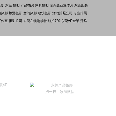
摄影
东莞 拍照
产品拍照
家具拍照
东莞企业宣传片
东莞服装
拍摄影
旅游摄影
空间摄影
建筑摄影
活动拍照公司
专业拍照
工作室
摄影公司
东莞在线选模特
航拍720
东莞VR全景
汗马
厦4F
扫一扫，添加微信