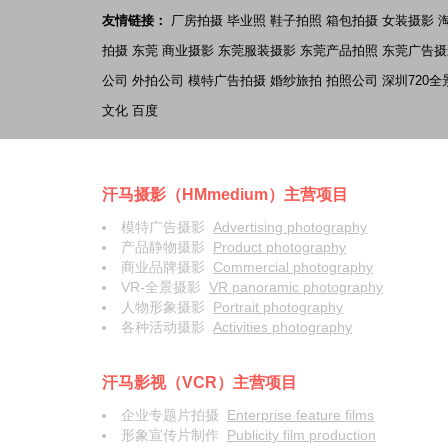
友情链接：
厂房拍摄
毕业照
鞋子拍照
箱包拍摄
女装摄影
拍摄
东莞 商业摄影
东莞服装摄影
东莞产品拍照
东莞广告摄
公司
外拍公司
模特广告拍摄
婚纱旅拍
拍照公司
深圳720全
文化
百度
汗马摄影（HMmedium）主营项目
模特广告摄影
Advertising photography
产品静物摄影
Product photography
商业品牌摄影
Commercial photography
VR-全景摄影
VR panoramic photography
人物形象摄影
Portrait photography
各种活动摄影
Activities photography
汗马影视（VCR）主营项目
企业专题片拍摄
Enterprise feature films
形象宣传片制作
Publicity film production