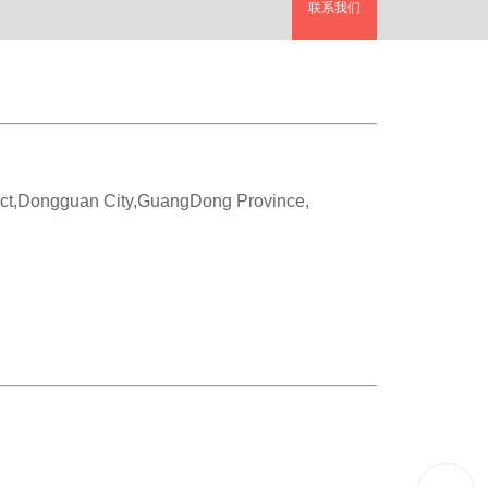
联系我们
ct,Dongguan City,GuangDong Province,