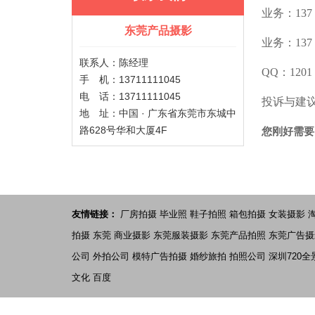
业务：137 
东莞产品摄影
业务：137 
联系人：陈经理
QQ：1201 
手 机：13711111045
电 话：13711111045
投诉与建议：0
地 址：中国 · 广东省东莞市东城中
路628号华和大厦4F
您刚好需要
友情链接：
厂房拍摄
毕业照
鞋子拍照
箱包拍摄
女装摄影
拍摄
东莞 商业摄影
东莞服装摄影
东莞产品拍照
东莞广告摄
公司
外拍公司
模特广告拍摄
婚纱旅拍
拍照公司
深圳720全
文化
百度