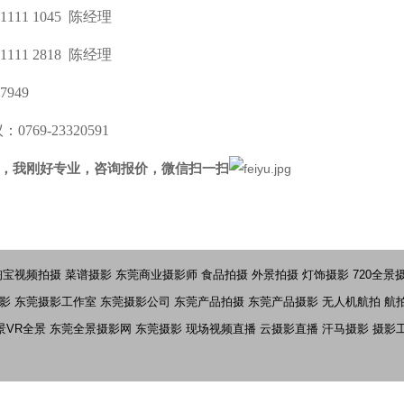
1111 1045 陈经理
1111 2818 陈经理
7949
769-23320591
，我刚好专业，咨询报价，微信扫一扫
淘宝视频拍摄
菜谱摄影
东莞商业摄影师
食品拍摄
外景拍摄
灯饰摄影
720全景
影
东莞摄影工作室
东莞摄影公司
东莞产品拍摄
东莞产品摄影
无人机航拍
航
景VR全景
东莞全景摄影网
东莞摄影
现场视频直播
云摄影直播
汗马摄影
摄影