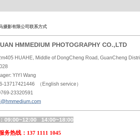
UAN HMMEDIUM PHOTOGRAPHY CO.,LTD
Rm405 HUAHE, Middle of DongCheng Road, GuanCheng Distri
028
nager: YIYI Wang
86-13717421446 （English service）
0769-23320591
yi@hmmedium.com
9:00~12:00 14:00~18:00
热线：137 1111 1045