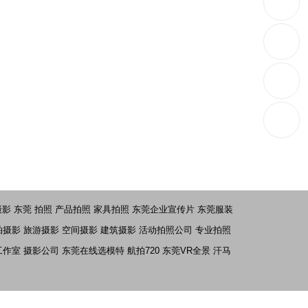
摄影
东莞 拍照
产品拍照
家具拍照
东莞企业宣传片
东莞服装
拍摄影
旅游摄影
空间摄影
建筑摄影
活动拍照公司
专业拍照
工作室
摄影公司
东莞在线选模特
航拍720
东莞VR全景
汗马