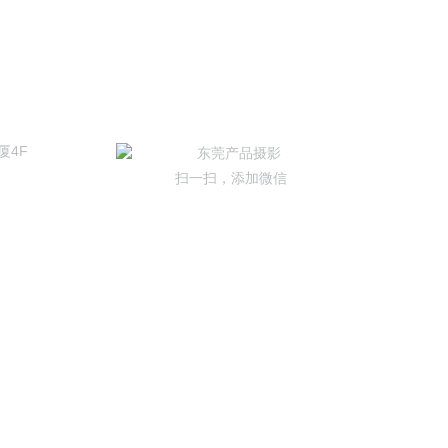
厦4F
扫一扫，添加微信