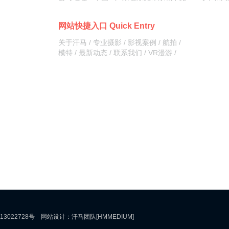
网站快捷入口 Quick Entry
关于汗马
/
专业摄影
/
影视案例
/
航拍
/
模特
/
最新动态
/
联系我们
/
VR漫游
/
13022728号
网站设计：
汗马团队
[HMMEDIUM]