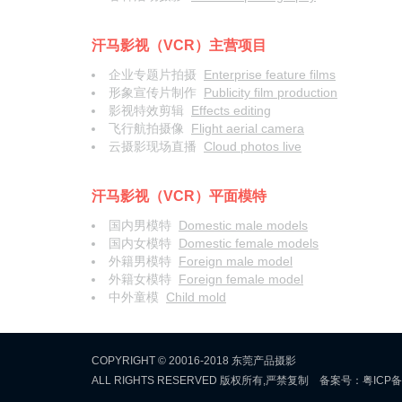
汗马影视（VCR）主营项目
企业专题片拍摄
Enterprise feature films
形象宣传片制作
Publicity film production
影视特效剪辑
Effects editing
飞行航拍摄像
Flight aerial camera
云摄影现场直播
Cloud photos live
汗马影视（VCR）平面模特
国内男模特
Domestic male models
国内女模特
Domestic female models
外籍男模特
Foreign male model
外籍女模特
Foreign female model
中外童模
Child mold
COPYRIGHT © 20016-2018 东莞产品摄影
ALL RIGHTS RESERVED 版权所有,严禁复制 备案号：
粤ICP备