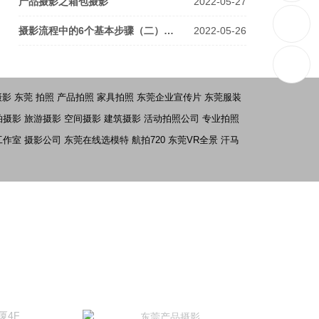
产品摄影之箱包摄影
2022-05-27
摄影流程中的6个基本步骤（二）…
2022-05-26
摄影
东莞 拍照
产品拍照
家具拍照
东莞企业宣传片
东莞服装
拍摄影
旅游摄影
空间摄影
建筑摄影
活动拍照公司
专业拍照
工作室
摄影公司
东莞在线选模特
航拍720
东莞VR全景
汗马
厦4F