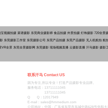
淘宝视频拍摄
菜谱摄影
东莞商业摄影师
食品拍摄
外景拍摄
灯饰摄影
720全景
影
东莞摄影工作室
东莞摄影公司
东莞产品拍摄
东莞产品摄影
无人机航拍
航
景VR全景
东莞全景摄影网
东莞摄影
现场视频直播
云摄影直播
汗马摄影
摄影
联系汗马 Contact US
因为专注,所以专业！打造产品摄影专业品牌。
服务电话：13711111045
13711111045
Q Q：
12017949
E-mail：sales@hmmedium.com
公司地址：中国 · 广东省东莞市东城中路628号华和大