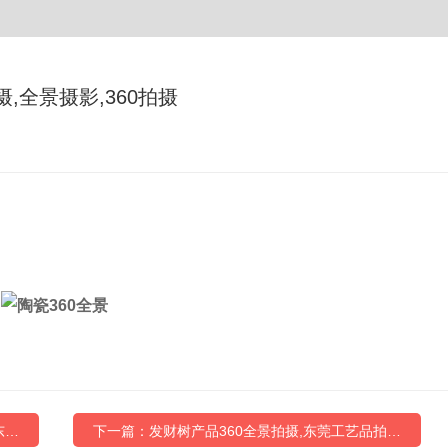
,全景摄影,360拍摄
东…
下一篇：​发财树产品360全景拍摄,东莞工艺品拍…