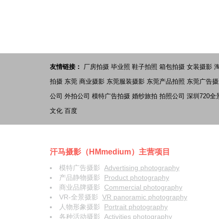
友情链接：
厂房拍摄
毕业照
鞋子拍照
箱包拍摄
女装摄影
拍摄
东莞 商业摄影
东莞服装摄影
东莞产品拍照
东莞广告摄
公司
外拍公司
模特广告拍摄
婚纱旅拍
拍照公司
深圳720全
文化
百度
汗马摄影（HMmedium）主营项目
模特广告摄影
Advertising photography
产品静物摄影
Product photography
商业品牌摄影
Commercial photography
VR-全景摄影
VR panoramic photography
人物形象摄影
Portrait photography
各种活动摄影
Activities photography